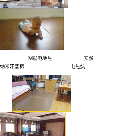
别墅电地热
安然
纳米汗蒸房
电热炕