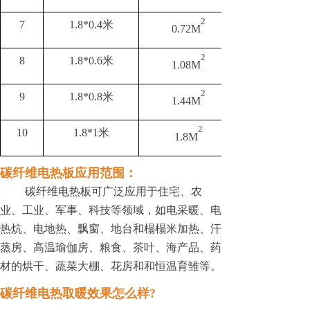
2
7
1.8*0.4米
0.72M
2
8
1.8*0.6米
1.08M
2
9
1.8*0.8米
1.44M
2
10
1.8*1米
1.8M
碳纤维电热板应用范围：
碳纤维电热板
可广泛应用于住宅、农
业、工业、军事、科技等领域，如电采暖、电
热炕、电地热、飘窗、地台和榻榻米加热、汗
蒸房、高温瑜伽房、粮食、茶叶、海产品、药
材的烘干、蔬菜大棚、花房和和恒温育雏等。
碳纤维电热取暖效果怎么样?