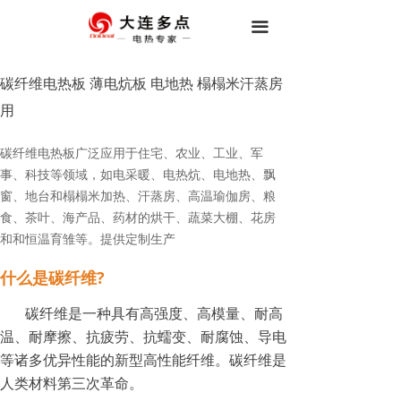
首页
끀
关于我们
碳纤维电热板 薄电炕板 电地热 榻榻米汗蒸房
产品中心
用
工程案例
碳纤维电热板广泛应用于住宅、农业、工业、军
事、科技等领域，如电采暖、电热炕、电地热、飘
行业资讯
窗、地台和榻榻米加热、汗蒸房、高温瑜伽房、粮
食、茶叶、海产品、药材的烘干、蔬菜大棚、花房
联系我们
和和恒温育雏等。提供定制生产
什么是碳纤维?
碳纤维是一种具有高强度、高模量、耐高
温、耐摩擦、抗疲劳、抗蠕变、耐腐蚀、导电
等诸多优异性能的新型高性能纤维。碳纤维是
人类材料第三次革命。