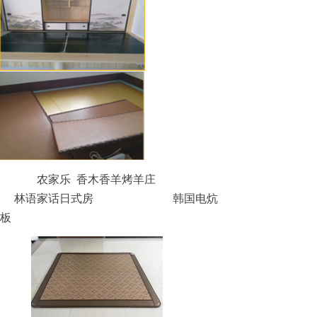
农家乐
香木香羊烤羊庄
林语家话日式房
韩国电炕
板