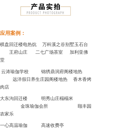
应用案例：
棋盘回迁楼电热炕
万科溪之谷别墅玉石台
王府山庄
二七广场茶室
加利亚佛
堂
云涛瑜伽学校
锦绣鼎润府阁楼地热
远洋假日养生庄园阁楼地热
香木香烤
肉店
大东沟回迁楼
明秀山庄榻榻米
金珠瑜伽会所
颐丰园
农家乐
一心高温瑜伽
高速收费亭