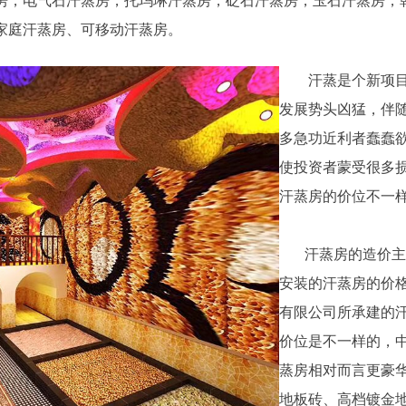
，电气石汗蒸房，托玛琳汗蒸房，砭石汗蒸房，玉石汗蒸房，
家庭汗蒸房、可移动汗蒸房。
汗蒸是个新项
发展势头凶猛，伴
多急功近利者蠢蠢
使投资者蒙受很多
汗蒸房的价位不一
汗蒸房的造价主要
安装的汗蒸房的价
有限公司所承建的
价位是不一样的，
蒸房相对而言更豪
地板砖、高档镀金