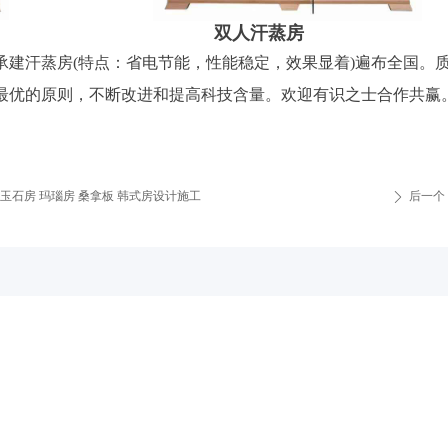
蒸房 双人汗蒸房
汗蒸房(特点：省电节能，性能稳定，效果显着)遍布全国。
最优的原则，不断改进和提高科技含量。欢迎有识之士合作共赢
 玉石房 玛瑙房 桑拿板 韩式房设计施工
后一个
ꄲ