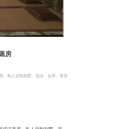
蒸房
房。私人定制别墅、洗浴、会所、美容