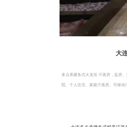
大
多点承建各式火龙浴 汗蒸房，盐房
院、个人住宅、家庭汗蒸房、可移动