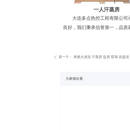
一人汗
大连多点热控工程有限公司承建
良好，我们秉承信誉第一，品质
前一个：
承接火龙浴 汗蒸房 盐房 窑洞 岩盘浴
ꄴ
大家都在看