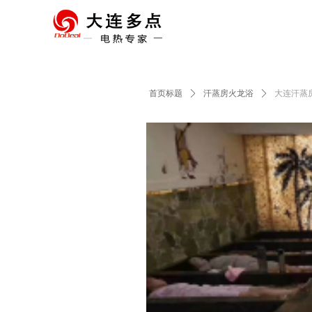
首页标题
ꄲ
汗蒸房火龙浴
ꄲ
大连汗蒸