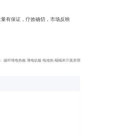
质量有保证，疗效确切，市场反映
。
：
碳纤维电热板 薄电炕板 电地热 榻榻米汗蒸房用