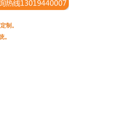
可定制。
统。