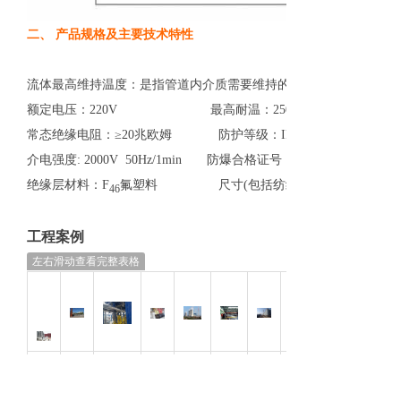
二、 产品规格及主要技术特性
流体最高维持温度：是指管道内介质需要维持的最高工艺温度，一
额定电压：220V 最高耐温：250℃
常态绝缘电阻：≥20兆欧姆 防护等级：IP54
介电强度: 2000V 50Hz/1min 防爆合格证号：CJE×07.125U
绝缘层材料：F
氟塑料 尺寸(包括纺织和外护套）：6.3×9.
46
工程案例
左右滑动查看完整表格
朗
冀
法国
国
大
马
三
大
焦
塔
盛
东
液空
电
连
鞍
门
庆
作
里