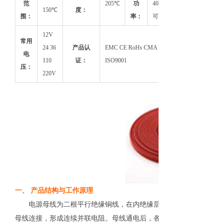
范
205℃
功
40W/M，
150℃
度：
围：
率：
可定制
12V
常用
24 36
产品认
EMC CE RoHs CMA Ex
电
110
证：
ISO9001
压：
220V
一、 产品结构与工作原理
电源母线为二根平行绝缘铜线，在内绝缘层上缠绕电热丝，并将电
母线连接，形成连续并联电阻。母线通电后，各并联电阻发热，因