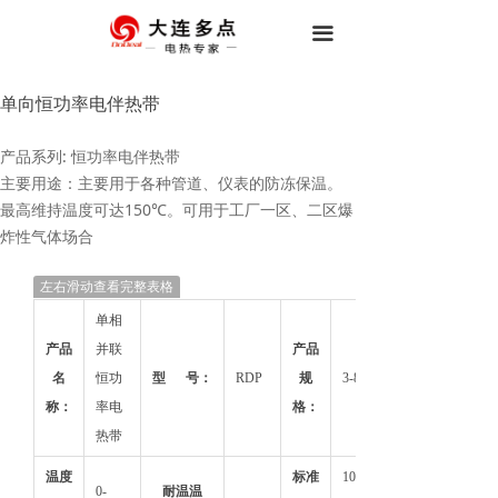
首页
끀
关于我们
单向恒功率电伴热带
产品中心
产品系列: 恒功率电伴热带
工程案例
主要用途：主要用于各种管道、仪表的防冻保温。
最高维持温度可达150℃。可用于工厂一区、二区爆
行业资讯
炸性气体场合
联系我们
左右滑动查看完整表格
单相
产品
并联
产品
名
恒功
型 号：
RDP
规
3-8mm
称：
率电
格：
热带
温度
标准
10-
0-
耐温温